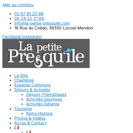
Panneau de gestion des cookies
Aller au contenu
02 97 81 20 98
06 24 32 31 66
info@la-petite-presquile.com
16 Rue du Coëdo, 56550 Locoal-Mendon
Facebook
Instagram
Le Gite
Chambres
Espaces Communs
Séjours & Activités
Séjours Thématiques
Activités Sportives
Activités Détente
Tourisme
Notre Histoire
Photos & Vidéos
Accès & Contact