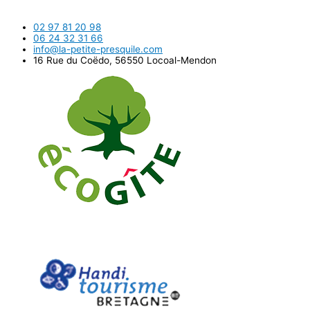
Gite.
02 97 81 20 98
06 24 32 31 66
info@la-petite-presquile.com
16 Rue du Coëdo, 56550 Locoal-Mendon