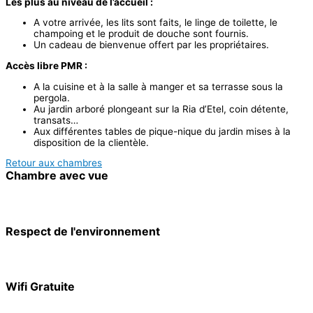
Les plus au niveau de l’accueil :
A votre arrivée, les lits sont faits, le linge de toilette, le
champoing et le produit de douche sont fournis.
Un cadeau de bienvenue offert par les propriétaires.
Accès libre PMR :
A la cuisine et à la salle à manger et sa terrasse sous la
pergola.
Au jardin arboré plongeant sur la Ria d’Etel, coin détente,
transats…
Aux différentes tables de pique-nique du jardin mises à la
disposition de la clientèle.
Retour aux chambres
Chambre avec vue
Toutes nos chambres ont une vue sur notre jardin face à la Ria
d’Etel.
Respect de l'environnement
Nous utilisons des matériaux sains & naturels respectueux de
l’environnement pour votre confort & bien être.
Wifi Gratuite
Le code d’accès est affiché dans toutes les chambres de notre