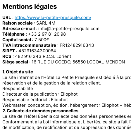
Panneau de gestion des cookies
Mentions légales
URL
:
https://www.la-petite-presquile.com/
Raison sociale
: SARL 4M
Adresse e-mail
: info@la-petite-presquile.com
Téléphone
: +33 2 97 81 20 98
Capital social
: 7 500€
TVA intracommunautaire
: FR12482916343
SIRET
: 48291634300064
RCS
: 482 916 343 R.C.S. Lorient
Siège social
: 16 RUE DU COEDO, 56550 LOCOAL-MENDON
1. Objet du site
Le site internet de l’Hôtel La Petite Presquile est dédié à la 
réservation et de la gestion de la relation client.
Responsabilité
Directeur de la publication : Eliophot
Responsable éditorial : Eliophot
Webmaster, conception, édition, hébergement : Eliophot + hé
2. Collecte de données personnelles
Le site de l’Hôtel Édenia collecte des données personnelles en
Conformément à la Loi Informatique et Libertés, ce site a fait 
de modification, de rectification et de suppression des donné