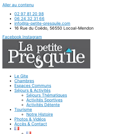
Panneau de gestion des cookies
Aller au contenu
02 97 81 20 98
06 24 32 31 66
info@la-petite-presquile.com
16 Rue du Coëdo, 56550 Locoal-Mendon
Facebook
Instagram
Le Gite
Chambres
Espaces Communs
Séjours & Activités
Séjours Thématiques
Activités Sportives
Activités Détente
Tourisme
Notre Histoire
Photos & Vidéos
Accès & Contact