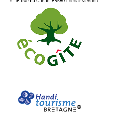
16 Rue du Coëdo, 56550 Locoal-Mendon